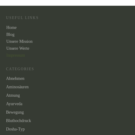
USEFUL LINKS
Home
Blog
Unsere Mission
Unsere
Werte
Impressum
CATEGORIES
Abnehmen
Aminosäuren
Atmung
Ayurveda
Bewegung
Bluthochdruck
Dosha-Typ