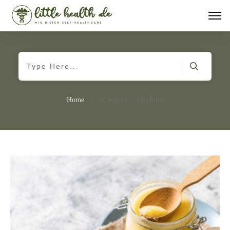
Home
|
Category: Gedächtnis