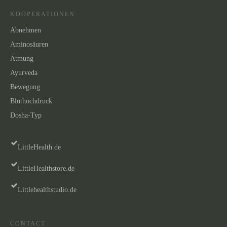
KOOPERATIONEN
Abnehmen
Aminosäuren
Atmung
Ayurveda
Bewegung
Bluthochdruck
Dosha-Typ
LittleHealth.de
LittleHealthstore.de
Littlehealthstudio.de
CONTACT