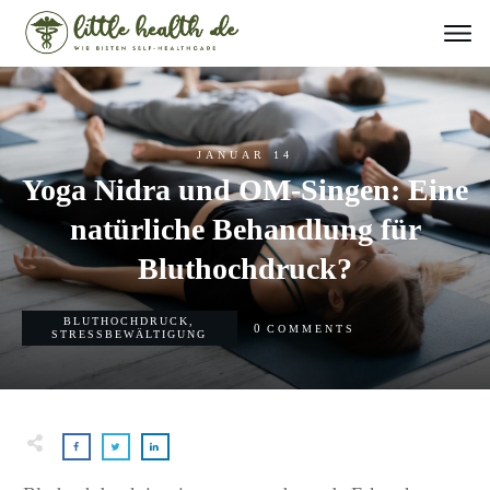
JANUAR 14
Yoga Nidra und OM-Singen: Eine
natürliche Behandlung für
Bluthochdruck?
BLUTHOCHDRUCK
,
0
COMMENTS
STRESSBEWÄLTIGUNG